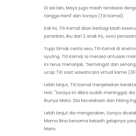
Di sisi lain, Maya juga masih terobsesi de
tangga Hanif dan Soraya (Titi Kamal).
Kali ini, Titi Kamal akan berbagi kisah kes
perankan, Ibu dari 2 anak ini,, sooo penasar
Yupp Simak cerita seru Titi Kamal di sinetr
syuting. Titi Kamal, Ia merasa antusias main 
ini terus menanjak, “Semangat dan senang b
ucap Titi saat wawancara virtual kamis (30
Lebih lanjut, Titi Kamal menjelaskan kara
Hati. "Soraya ini dikira sudah meninggal, d
ibunya Mario. Dia kecelakaan dan hilang ing
Lebih lanjut dia mengatakan, Soraya dicel
Mama Rina bersama kekasih gelapnya yan
Mario.