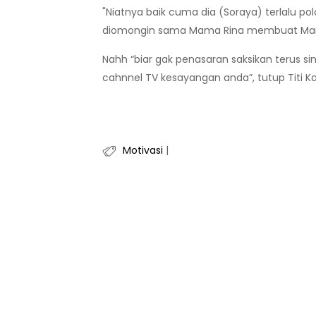
"Niatnya baik cuma dia (Soraya) terlalu p
diomongin sama Mama Rina membuat Mama R
Nahh “biar gak penasaran saksikan terus si
cahnnel TV kesayangan anda”, tutup Titi Ka
Motivasi
|