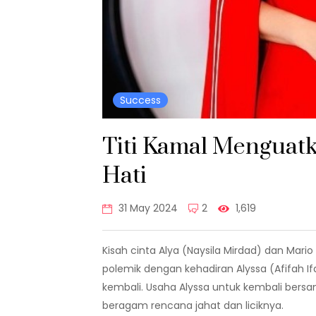
Success
Titi Kamal Menguat
Hati
31 May 2024
2
1,619
Kisah cinta Alya (Naysila Mirdad) dan Mario
polemik dengan kehadiran Alyssa (Afifah I
kembali. Usaha Alyssa untuk kembali bersa
beragam rencana jahat dan liciknya.